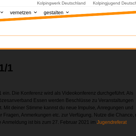
Kolpingwerk Deutschland
Kolpingjugend Deutsc
vernetzen
gestalten
1/1
 ein. Die Konferenz wird als Videokonferenz durchgeführt. Als
iözesanverband Essen werden Beschlüsse zu Veranstaltungen
t. Mit deiner Stimme kannst du neue Impulse, Anregungen und
ür Fragen, Anmerkungen etc. zur Verfügung. Nutze die Chance, 
e Anmeldung ist bis zum 27. Februar 2021 im
Jugendreferat