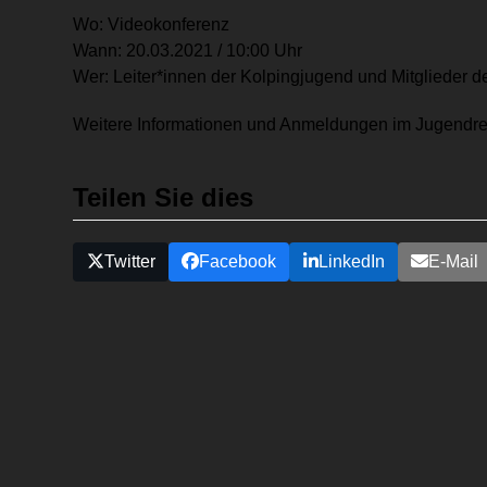
Wo: Videokonferenz
Wann: 20.03.2021 / 10:00 Uhr
Wer: Leiter*innen der Kolpingjugend und Mitglieder
Weitere Informationen und Anmeldungen im Jugendre
Teilen Sie dies
Twitter
Facebook
LinkedIn
E-Mail