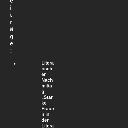
e
i
t
r
ä
g
e
:
Litera
risch
er
Nach
mitta
g
„Star
ke
Fraue
n in
der
Litera