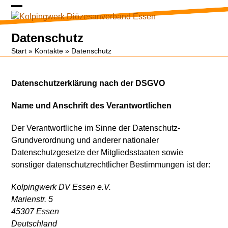
Skip
Open
Close
to
content
mobile
mobile
Datenschutz
menu
menu
Start
»
Kontakte
»
Datenschutz
Datenschutzerklärung nach der DSGVO
Name und Anschrift des Verantwortlichen
Der Verantwortliche im Sinne der Datenschutz-
Grundverordnung und anderer nationaler
Datenschutzgesetze der Mitgliedsstaaten sowie
sonstiger datenschutzrechtlicher Bestimmungen ist der:
Kolpingwerk DV Essen e.V.
Marienstr. 5
45307 Essen
Deutschland