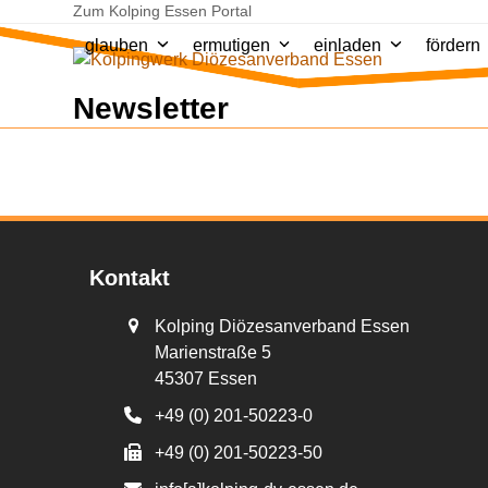
Skip
Zum Kolping Essen Portal
to
glauben
ermutigen
einladen
fördern
content
Newsletter
Kontakt
Kolping Diözesanverband Essen
Marienstraße 5
45307 Essen
+49 (0) 201-50223-0
+49 (0) 201-50223-50