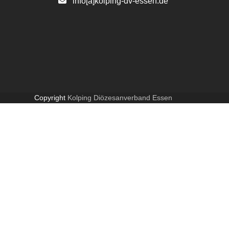
info[a]kolping-dv-essen.de
Copyright
Kolping Diözesanverband Essen