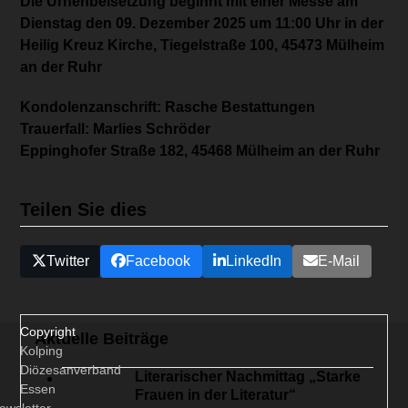
Die Urnenbeisetzung beginnt mit einer Messe am
Dienstag den 09. Dezember 2025 um 11:00 Uhr in der
Heilig Kreuz Kirche, Tiegelstraße 100, 45473 Mülheim
an der Ruhr
Kondolenzanschrift: Rasche Bestattungen
Trauerfall: Marlies Schröder
Eppinghofer Straße 182, 45468 Mülheim an der Ruhr
Teilen Sie dies
Twitter
Facebook
LinkedIn
E-Mail
Copyright
Aktuelle Beiträge
Kolping
Diözesanverband
Literarischer Nachmittag „Starke
Essen
Frauen in der Literatur“