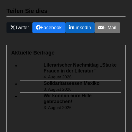
Teilen Sie dies
Twitter
Facebook
LinkedIn
E-Mail
Aktuelle Beiträge
Literarischer Nachmittag „Starke
Frauen in der Literatur“
4. August 2026
Solidaritätsessen Mexiko
3. August 2026
Wir können eure Hilfe
gebrauchen!
3. August 2026