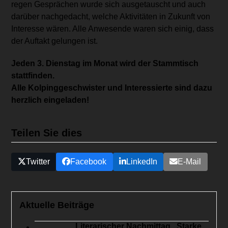
regen Gesprächen wurde sich ausgetauscht und auch
darüber nachgedacht, welche Aktivitäten in Zukunft von
Interesse wären. Alle Anwesende waren sich einig, dass
der Auftakt gelungen ist.
Jeden 3. Dienstag im Monat wird der Stammtisch
stattfinden.
Alle Kolpinggeschwister und Interessierte sind dazu
herzlich eingeladen!
Teilen Sie dies
Twitter
Facebook
LinkedIn
E-Mail
Aktuelle Beiträge
Literarischer Nachmittag „Starke