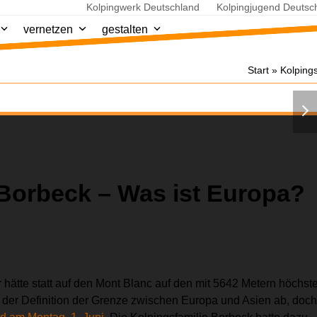
Kolpingwerk Deutschland
Kolpingjugend Deutsc
vernetzen
gestalten
Start
»
Kolpings
nex
slid
Borbeck – Was ist Europa?
hätte statt auf den Mont Blanc auf den mit 5642 Metern höchst
n der Definition der Grenze zwischen Europa und Asien ab, doc