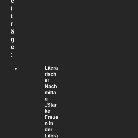
e
i
t
r
ä
g
e
:
Litera
risch
er
Nach
mitta
g
„Star
ke
Fraue
n in
der
Litera