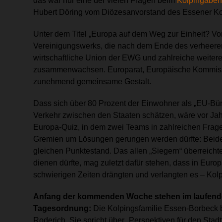
das war nur eine der vielen Fragen beim
Kolpingaben
Hubert ‎Döring vom Diözesanvorstand des Essener Ko
Unter dem Titel „Europa auf dem Weg zur Einheit? V
Vereinigungswerks, die nach dem Ende des verheeren
wirtschaftliche Union der EWG und zahlreiche weitere
zusammenwachsen. Europarat, Europäische Kommissi
zunehmend gemeinsame Gestalt.
Dass sich über 80 Prozent der Einwohner als „EU-Bürg
Verkehr zwischen den Staaten schätzen, wäre vor J
Europa-Quiz, in dem zwei Teams in zahlreichen Frage
Gremien um Lösungen gerungen werden dürfte: Beide 
gleichen Punktestand. Das allen „Siegern“ überreich
dienen dürfte, mag zuletzt dafür stehen, dass in Europ
schwierigen Zeiten drängten und verlangten es – Kolpi
Anfang der kommenden Woche stehen im laufende
Tagesordnung:
Die Kolpingsfamilie Essen-Borbeck
Roderich. Sie spricht über „Perspektiven für den Stadt