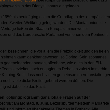
d am Montag, 1. Juni
. Die Kolpingsfamilie Borbeck hatte dazu
lpingwerks in das Dionysiushaus eingeladen.
on 1950 bis heute“ ging es um die Grundlagen des europäische
den Zweiten Weltkrieg gelegt wurden. Die Montanunion, die
 Verträge ließen die Staaten Europas immer weiter
on und das Europäische Parlament verliehen dem Kontinent
er“ bezeichnen, die vor allem die Freizügigkeit und den freien
ahrzehnten kaum denkbar gewesen, so Döring. Sein spontanes
n gegeneinander antraten, offenbarte, wie auch in den EU-
Teams erzielten nach engagierten Debatten zuletzt immerhin
te Kolping-Brett, dass noch vielen gemeinsamen Veranstaltunge
a noch viele dicke Bretter gebohrt werden dürften. Die
ng ist dabei, so das Fazit.
n Kolpingprogramm ganz lokale Fragen auf der
 begrüßt am
Montag, 8. Juni,
Bezirksbürgermeisterin Margarete
teil“ und informiert über aktuelle Themen in Borbeck. Alle