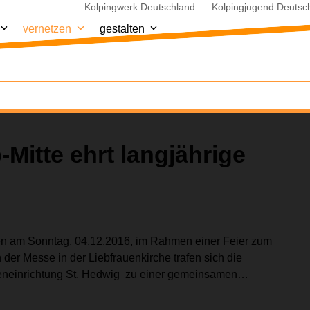
Kolpingwerk Deutschland
Kolpingjugend Deutsc
vernetzen
gestalten
-Mitte ehrt langjährige
rden am Sonntag, 04.12.2016, im Rahmen einer Feier zum
der Messe in der Liebfrauenkirche trafen sich die
ioreneinrichtung St. Hedwig zu einer gemeinsamen…