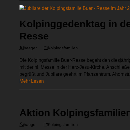
Kolpinggedenktag in de
Resse
jhaeger
Kolpingsfamilien
Die Kolpingsfamilie Buer-Resse begeht den diesjähr
mit der hl. Messe in der Herz-Jesu-Kirche. Anschli
begrüßt und Jubilare geehrt im Pfarrzentrum, Ahornst
Mehr Lesen
Aktion Kolpingsfamilie
jhaeger
Kolpingsfamilien