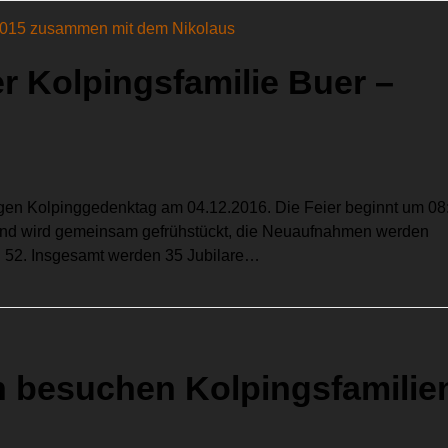
r Kolpingsfamilie Buer –
igen Kolpinggedenktag am 04.12.2016. Die Feier beginnt um 08
eßend wird gemeinsam gefrühstückt, die Neuaufnahmen werden
r. 52. Insgesamt werden 35 Jubilare…
n besuchen Kolpingsfamilie