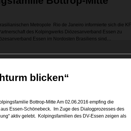
gsfamilie Bottrop-Mitte
rasilianischen Metropole Rio de Janeiro informierte sich die K
-Partnerschaft des Kolpingwerks Diözesanverband Essen zu
Diözesanverband Essen im Nordosten Brasiliens sind…
hturm blicken“
lpingsfamilie Bottrop-Mitte Am 02.06.2016 empfing die
ter aus Essen-Schönebeck. Im Zuge des Dialogprozesses des
ng“ aktiv gelebt. Kolpingsfamilien des DV-Essen zeigen als