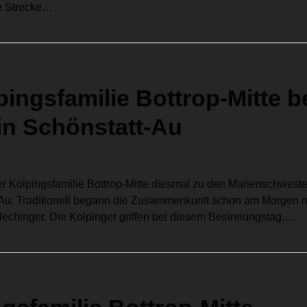
ge Strecke…
ingsfamilie Bottrop-Mitte b
in Schönstatt-Au
der Kolpingsfamilie Bottrop-Mitte diesmal zu den Marienschwest
Au. Traditionell begann die Zusammenkunft schon am Morgen m
echinger. Die Kolpinger griffen bei diesem Besinnungstag,…