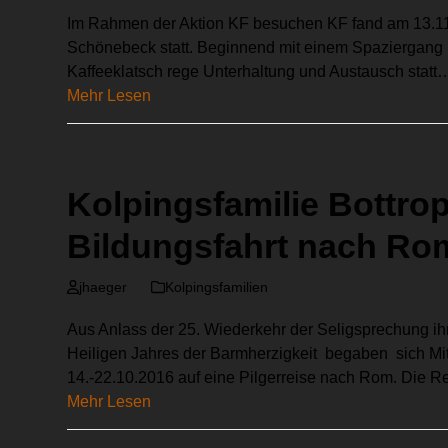
Im Rahmen der Aktion KF besuchen KF fand am 13.11
Schönebeck statt. Beginnend mit einem Spaziergang 
Kaffeeklatsch rege Unterhaltung und Austausch statt
Mehr Lesen
Kolpingsfamilie Bottrop-
Bildungsfahrt nach Ro
jhaeger
Kolpingsfamilien
Aus Anlass der 25. Wiederkehr der Seligsprechung i
Heiligen Jahres der Barmherzigkeit begaben sich Mit
14.-22.10.2016 auf eine Pilgerreise nach Rom. Die R
Mehr Lesen