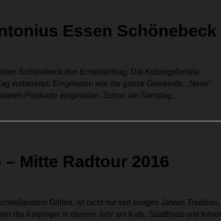
 Antonius Essen Schönebeck
 Essen Schönebeck den Erntedanktag. Die Kolpingsfamilie
ag vorbereitet. Eingeladen war die ganze Gemeinde. „Neue“
talteten Postkarte eingeladen. Schon am Samstag…
 – Mitte Radtour 2016
chließendem Grillen, ist nicht nur seit einigen Jahren Tradition,
eten die Kolpinger in diesem Jahr am Kath. Stadthaus und fuhre