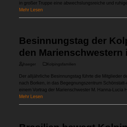
in großer Truppe eine abwechslungsreiche und ruhi
Mehr Lesen
Besinnungstag der Kolp
den Marienschwestern 
jhaeger
Kolpingsfamilien
Der alljährliche Besinnungstag führte die Mitglieder 
nach Borken, in das Begegnungszentrum Schönstatt-
einem Vortrag der Marienschwester M. Hanna-Lucia H
Mehr Lesen