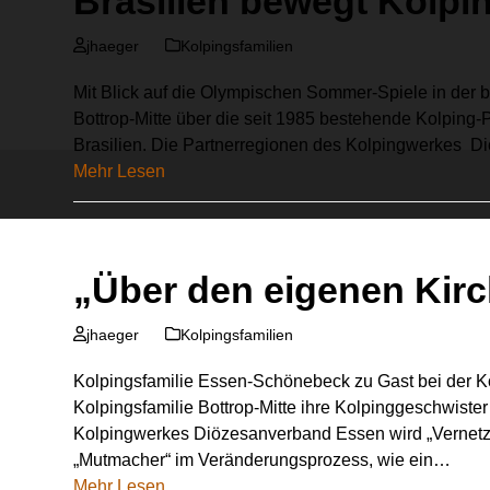
Brasilien bewegt Kolpin
jhaeger
Kolpingsfamilien
Mit Blick auf die Olympischen Sommer-Spiele in der b
Bottrop-Mitte über die seit 1985 bestehende Kolping
Brasilien. Die Partnerregionen des Kolpingwerkes 
Mehr Lesen
„Über den eigenen Kirc
jhaeger
Kolpingsfamilien
Kolpingsfamilie Essen-Schönebeck zu Gast bei der Ko
Kolpingsfamilie Bottrop-Mitte ihre Kolpinggeschwis
Kolpingwerkes Diözesanverband Essen wird „Vernetzu
„Mutmacher“ im Veränderungsprozess, wie ein…
Mehr Lesen