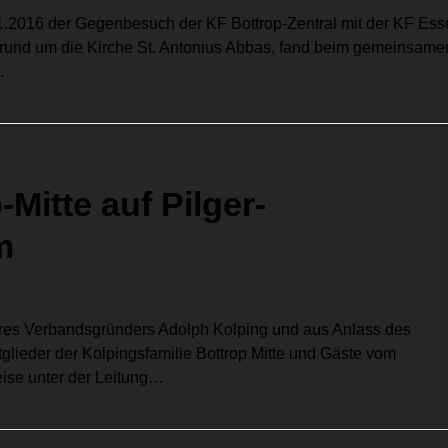
.2016 der Gegenbesuch der KF Bottrop-Zentral mit der KF Ess
rund um die Kirche St. Antonius Abbas, fand beim gemeinsame
…
Mitte auf Pilger-
m
hres Verbandsgründers Adolph Kolping und aus Anlass des
glieder der Kolpingsfamilie Bottrop Mitte und Gäste vom
eise unter der Leitung…