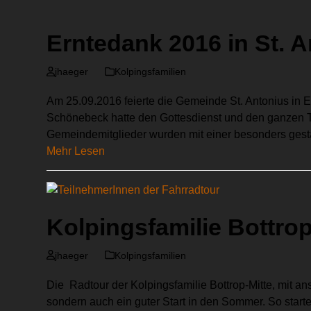
Erntedank 2016 in St.
jhaeger
Kolpingsfamilien
Am 25.09.2016 feierte die Gemeinde St. Antonius in
Schönebeck hatte den Gottesdienst und den ganzen T
Gemeindemitglieder wurden mit einer besonders ges
Mehr Lesen
Kolpingsfamilie Bottrop
jhaeger
Kolpingsfamilien
Die Radtour der Kolpingsfamilie Bottrop-Mitte, mit ans
sondern auch ein guter Start in den Sommer. So start