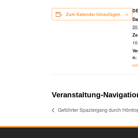
D
Zum Kalender hinzufügen
Da
20
Ze
10
Ve
n:
ex
Veranstaltung-Navigatio
Geführter Spaziergang durch Höntro