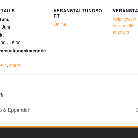
ETAILS
VERANSTALTUNGSO
VERANSTA
RT
Kolpingwerk
tum:
Online
Veranstalter
. Juni
anzeigen
it:
:00 - 15:00
ranstaltungskategorie
tern
,
intern
n
p & Eppendorf