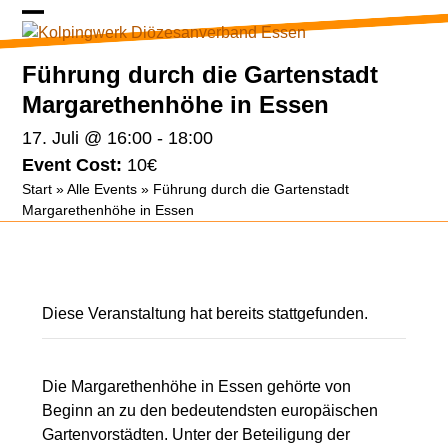
Skip
Open
Close
to
content
mobile
mobile
Führung durch die Gartenstadt
menu
menu
Margarethenhöhe in Essen
17. Juli @ 16:00
-
18:00
Event Cost:
10€
Start
»
Alle Events
»
Führung durch die Gartenstadt
Margarethenhöhe in Essen
Diese Veranstaltung hat bereits stattgefunden.
Die Margarethenhöhe in Essen gehörte von
Beginn an zu den bedeutendsten europäischen
Gartenvorstädten. Unter der Beteiligung der