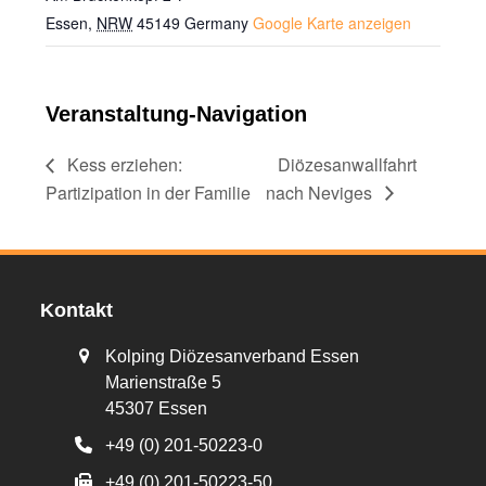
Essen
,
NRW
45149
Germany
Google Karte anzeigen
Veranstaltung-Navigation
Kess erziehen:
Diözesanwallfahrt
Partizipation in der Familie
nach Neviges
Kontakt
Kolping Diözesanverband Essen
Marienstraße 5
45307 Essen
+49 (0) 201-50223-0
+49 (0) 201-50223-50