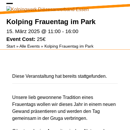
Skip
Open
Close
to
content
mobile
mobile
Kolping Frauentag im Park
menu
menu
15. März 2025 @ 11:00
-
16:00
Event Cost:
25€
Start
»
Alle Events
»
Kolping Frauentag im Park
Diese Veranstaltung hat bereits stattgefunden.
Unsere lieb gewonnene Tradition eines
Frauentags wollen wir dieses Jahr in einem neuen
Gewand präsentieren und werden den Tag
gemeinsam in der Gruga verbringen.