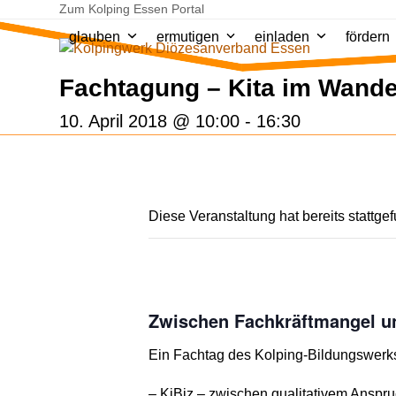
Skip
Zum Kolping Essen Portal
to
glauben
ermutigen
einladen
fördern
content
Fachtagung – Kita im Wande
10. April 2018 @ 10:00
-
16:30
Diese Veranstaltung hat bereits stattge
Zwischen Fachkräftmangel u
Ein Fachtag des Kolping-Bildungswerk
– KiBiz – zwischen qualitativem Anspru