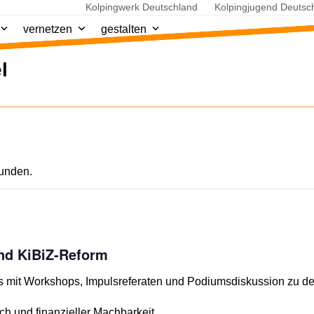
Kolpingwerk Deutschland
Kolpingjugend Deutsc
vernetzen
gestalten
l
funden.
nd KiBiZ-Reform
s mit Workshops, Impulsreferaten und Podiumsdiskussion zu 
ch und finanzieller Machbarkeit