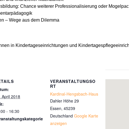
sbildung: Chance weiterer Professionalisierung oder Mogelpa
ementarpädagogik
sen – Wege aus dem Dilemma
r/innen in Kindertageseinrichtungen und Kindertagespflegeeinric
ETAILS
VERANSTALTUNGSO
RT
tum:
Kardinal-Hengsbach-Haus
. April 2018
Dahler Höhe 29
it:
Essen
,
45239
:00 - 16:30
Deutschland
Google Karte
ranstaltungskategorie
anzeigen